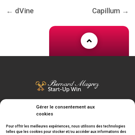
←
dVine
Capillum
→

Bernard Magrez Start-Up Win est le tout premier incubateur de
Gérer le consentement aux
startups dédié au monde du vin, de la bière et des spiritueux.
cookies
Intéressé pour rejoindre l’incubateur ? Devenir
Pour offrir les meilleures expériences, nous utilisons des technologies
telles que les cookies pour stocker et/ou accéder aux informations des
partenaire ou intervenir auprès de nos startups ?